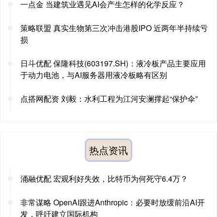
一点金 当建筑业遇见AI会产生怎样的化学反应？
策略联盟 真实生物第三次冲击港股IPO 近两年半持续亏
损
日斗优配 保隆科技(603197.SH)：液冷板产品主要应用
于动力电池，与AI服务器用液冷板略有区别
点搭网配资 刘毅：水利工程为江河安澜撑起“保护伞”
热点资讯
涌融优配 宏观利好失效，比特币为何死守6.4万？
非常谋略 OpenAI跟进Anthropic：必要时放缓前沿AI开
发，呼吁建立国际机构