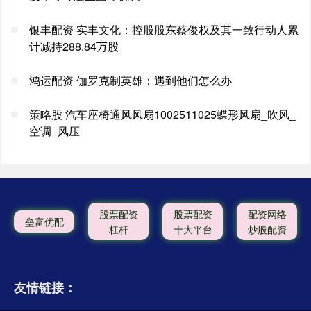
银丰配资 实丰文化：控股股东蔡俊权及其一致行动人累
计减持288.84万股
鸿运配资 伽罗克制英雄：遇到他们怎么办
策略股 汽车座椅通风风扇1002511025蝶形风扇_吹风_
空调_风压
股票配资
股票配资
配资网络
垒富优配
杠杆
十大平台
炒股配资
友情链接：