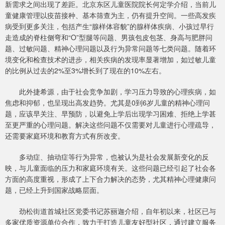
新需求之间出现了差距。北京东区儿童医院院长何定学介绍，当前儿
童健康管理以疫苗接种、基本筛查为主，仍有提升空间。一些高发疾
病受到更多关注，包括产生“腺样体容貌”的腺样体疾病、小孩过早行
走造成的脊柱侧弯和“O”型腿等问题、男孩包皮包茎、身高与肥胖问
题、过敏问题、精神心理问题以及行为异常问题等七类问题。随着环
境变化和检查技术的进步，相关疾病的发现率显著增加，如过敏儿童
的比例从过去的2%至3%增长到了现在的10%左右。
此外捷希源，由于社会竞争加剧，学习压力导致的心理疾病，如
焦虑和抑郁，也呈现出高发趋势。尤其是0到6岁儿童的精神心理问
题，应该早关注、早预防，以避免上学后出现学习困难、拒绝上学甚
至更严重的心理问题。解决这些问题不仅需要对儿童进行心理疏导，
还需要家庭环境和教育方式有所改变。
多动症、抽动症等行为异常，也被认为是社会发展新变化的反
映，与儿童面临的压力和家庭环境有关。这些问题已经引起了社会各
方面的高度重视，形成了上下合力解决的态势，尤其精神心理健康问
题，已经上升到国家战略层面。
劲松街道首城社区党委书记苏丽迦介绍，自年初以来，社区已与
多家优质资源单位合作，致力于打造儿童友好型社区，通过建立服务