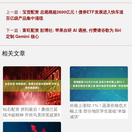
上一篇：
宝货配资 总规模超2600亿元！债券ETF发展进入快车道
百亿级产品集中涌现
下一篇：
富旺配资 彭博社: 苹果自研 AI 遇挫, 付费请谷歌为 Siri
定制 Gemini 核心
相关文章
宏粤配资 5公斤216元 日本大米
价格上涨92.1%！蔬菜价格也大
钻石配资 拼到最后！桑德兰延
幅上涨 部分地区学生面临“米饭
续冲超精神 升班马竟排英超第5
减供”