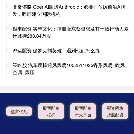
非常谋略 OpenAI跟进Anthropic：必要时放缓前沿AI开
发，呼吁建立国际机构
银丰配资 实丰文化：控股股东蔡俊权及其一致行动人累
计减持288.84万股
鸿运配资 伽罗克制英雄：遇到他们怎么办
策略股 汽车座椅通风风扇1002511025蝶形风扇_吹风_
空调_风压
股票配资
股票配资
配资网络
垒富优配
杠杆
十大平台
炒股配资