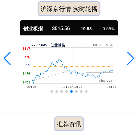
沪深京行情 实时轮播
基金指数
7229.80
-0.55%
-1.63
-
推荐资讯