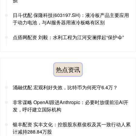
损
日斗优配 保隆科技(603197.SH)：液冷板产品主要应用
于动力电池，与AI服务器用液冷板略有区别
点搭网配资 刘毅：水利工程为江河安澜撑起“保护伞”
热点资讯
涌融优配 宏观利好失效，比特币为何死守6.4万？
非常谋略 OpenAI跟进Anthropic：必要时放缓前沿AI开
发，呼吁建立国际机构
银丰配资 实丰文化：控股股东蔡俊权及其一致行动人累
计减持288.84万股