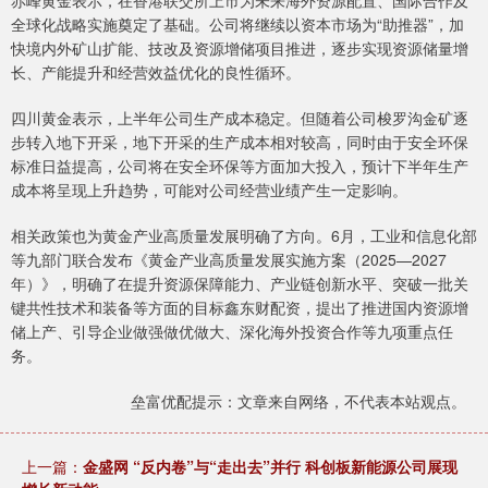
赤峰黄金表示，在香港联交所上市为未来海外资源配置、国际合作及
全球化战略实施奠定了基础。公司将继续以资本市场为“助推器”，加
快境内外矿山扩能、技改及资源增储项目推进，逐步实现资源储量增
长、产能提升和经营效益优化的良性循环。
四川黄金表示，上半年公司生产成本稳定。但随着公司梭罗沟金矿逐
步转入地下开采，地下开采的生产成本相对较高，同时由于安全环保
标准日益提高，公司将在安全环保等方面加大投入，预计下半年生产
成本将呈现上升趋势，可能对公司经营业绩产生一定影响。
相关政策也为黄金产业高质量发展明确了方向。6月，工业和信息化部
等九部门联合发布《黄金产业高质量发展实施方案（2025—2027
年）》，明确了在提升资源保障能力、产业链创新水平、突破一批关
键共性技术和装备等方面的目标鑫东财配资，提出了推进国内资源增
储上产、引导企业做强做优做大、深化海外投资合作等九项重点任
务。
垒富优配提示：文章来自网络，不代表本站观点。
上一篇：
金盛网 “反内卷”与“走出去”并行 科创板新能源公司展现