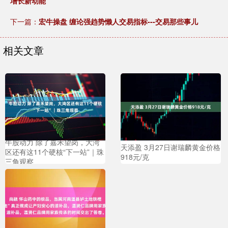
增长新动能
下一篇：
宏牛操盘 缠论强趋势懒人交易指标---交易那些事儿
相关文章
牛股动力 除了嘉禾望岗，大湾
天添盈 3月27日谢瑞麟黄金价格
区还有这11个硬核“下一站”｜珠
918元/克
三角观察
尚融 怀山药中的极品，当属河