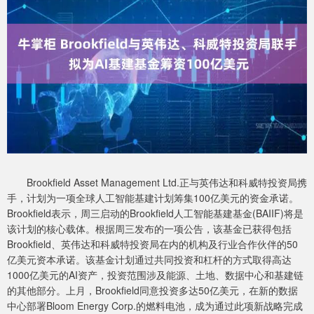
Brookfield Asset Management Ltd.正与英伟达和科威特投资局携
手，计划为一项全球人工智能基建计划筹集100亿美元的资金承诺。
Brookfield表示，周三启动的Brookfield人工智能基建基金(BAIIF)将是
该计划的核心载体。根据周三发布的一项公告，该基金已获得包括
Brookfield、英伟达和科威特投资局在内的机构及行业合作伙伴的50
亿美元资本承诺。该基金计划通过共同投资和杠杆的方式取得高达
1000亿美元的AI资产，投资范围涉及能源、土地、数据中心和基建链
的其他部分。上月，Brookfield同意投资多达50亿美元，在新的数据
中心部署Bloom Energy Corp.的燃料电池，成为通过此项新战略完成