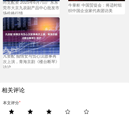
尚竞配资 2025年6月7日广东东
牛掌柜 中国贸促会：将适时组
莞市大京九农副产品中心批发市
织中国企业家代表团访美
场价格行情
凡资配 痴情女与负心汉故事再
次上演，青海京剧《楼台断琴》
访沪
相关评论
本文评分
*