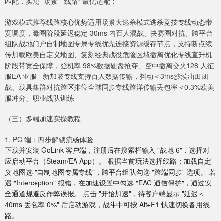
匹配，实现 "场景 - 线路" 最优适配：
游戏模式推荐线路核心优势适用场景大逃杀模式逃杀竞技专线动态带
宽调度，毒圈阶段延迟稳定 30ms 内百人混战、决赛圈对抗、跨平台
组队战地门户自制地图专属专线优先连接资源缓存节点，支持断点续
传加载欧美自定义地图、复刻经典战役危险区域撤离优化专线直升机
阶段带宽全保障，登机率 98%数据硬盘抢夺、空中撤离交火128 人征
服EA 亚服 - 新加坡专线支持百人数据传输，抖动＜3ms沙漠油田团
战、载具集群对抗跨区排位全球同步专线跨洋传输丢包率＜0.3%欧美
服冲分、职业战队训练
（三）多端加速实操教程
1. PC 端：四步解锁流畅体验
下载并安装 GoLink 客户端，注册后在搜索栏输入 "战地 6"，选择对
应启动平台（Steam/EA App）。 根据当前玩法选择线路：加载自定
义地图选 "自制地图专属专线"，跨平台组队勾选 "跨端同步" 选项。 若
遇 "Interception" 报错，在加速设置中勾选 "EAC 通信保护"，通过安
全通道规避反作弊误报。 点击 "开始加速"，待客户端显示 "延迟＜
40ms 丢包率 0%" 后启动游戏，战斗中可按 Alt+F1 快速切换备用线
路。