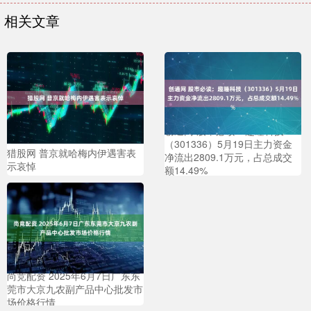
相关文章
创通网 股市必读：趣睡科技
（301336）5月19日主力资金
猎股网 普京就哈梅内伊遇害表
净流出2809.1万元，占总成交
示哀悼
额14.49%
尚竞配资 2025年6月7日广东东
莞市大京九农副产品中心批发市
场价格行情