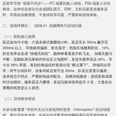
迟差常导致 "画面不同步"——PC 端看到敌人倒地，PS5 端敌人仍在
移动，这种信息差往往造成团队团灭。同时，主机玩家直连服务器
时，常面临加载缓慢、中途掉线等问题，严重影响游戏体验。
二、战场绊脚石：《战地 6》高频网络与启动问题
（一）联机核心故障
延迟波动与卡顿：大逃杀模式毒圈缩小时，延迟常从 50ms 飙升至
200ms 以上，导致瞄准偏移、射击落空；危险区域撤离阶段，10%
的丢包率会造成 "按键无响应"，眼睁睁看着直升机飞走。 加载失败与
中断：加载欧美玩家制作的自定义地图时，直连失败率高达 40%，常
卡在 99% 界面，复刻经典战役时更易出现 "断点重下"。 跨端同步异
常：跨平台组队时，设备间延迟差可达 20ms，队友位置显示偏差、
道具状态不同步，严重影响战术配合。 高峰掉线频发：游戏更新或限
时活动期间，服务器压力骤增，直连玩家掉线率提升 3 倍，大逃杀决
赛圈掉线更是让人崩溃。
（二）启动致命错误
许多玩家遭遇 "本软件无法与游戏同时使用：Interception" 的启动报
错，看似是软件冲突，实则与反作弊系统的网络通信异常密切相关。