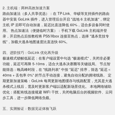
2. 主机端：两种高效加速方案
路由加速法（多人共享优选）：在 TP-Link、华硕等支持插件的路由
器中安装 GoLink 插件，进入管理后台开启 "战地 6 主机加速"，绑定
主机 IP 后即可自动加速，延迟比直连降低 60%，适合多设备同时使
用。 热点加速法（便捷临时方案）：手机下载 GoLink 主机端并登
录，开启热点后按教程将 PS5/Xbox 连接至热点，选择 "逃杀竞技专
线"，加载大逃杀地图速度比直连快 60%。
四、进阶技巧：GoLink 优化再升级
极速模式锁帧低延迟：在客户端设置中勾选 "极速模式"，关闭非必要
功能，延迟可再降 5-10ms，适合大逃杀决赛圈等关键战局。 节点智
能筛选：晚高峰时段，在 "线路列表" 中按 "延迟" 排序，筛选 "延迟＜
40ms + 丢包率 0%" 的节点手动连接，避免自动分配的拥堵线路。 定
期更新加速策略：GoLink 每周更新地图缓存与线路配置，尤其是大逃
杀模式上线后，需及时更新客户端以适配新场景优化。 本地网络辅助
优化：搭配有线连接规避 WiFi 干扰，关闭电脑后台的视频软件、云同
步工具，进一步降低网络负载。
五、实测验证：数据见证体验飞跃