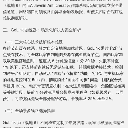
《战地 6》的 EA Javelin Anti-cheat 反作弊系统启动时需建立安全通
信通道，网络端口封锁或路由异常会触发误报，即便关闭后台程序也
难以彻底解决。
三、GoLink 加速器：场景化解决方案全解析
（一）三大核心技术破解根本难题
多维节点缓存体系：针对自定义地图加载难题，GoLink 通过 P2P 节
点缓存技术，将全球玩家自制地图资源存储至就近节点。国内玩家加
载欧美混搭地图时，速度从 8 分钟压缩至 1 分 30 秒，失败率降至
1% 以下，还支持断点续传无需从头加载。 跨端数据桥接技术：检测
到跨平台组队时，自动激活 "跨端节点桥接" 功能，将 PC 与主机玩家
的延迟差控制在 5ms 内，彻底消除 "画面不同步" 问题，团队配合效
率提升 30%。 动态带宽调度机制：在大逃杀毒圈缩小、危险区域撤离
等关键阶段，提前 1 分钟清理后台带宽占用程序（如视频缓存、云同
步），将带宽优先级全部分配给游戏，卡顿率从 25% 压至 2%。
（二）全场景多线路选择指南
GoLink 为《战地 6》不同模式定制了专属线路，玩家可根据玩法精准