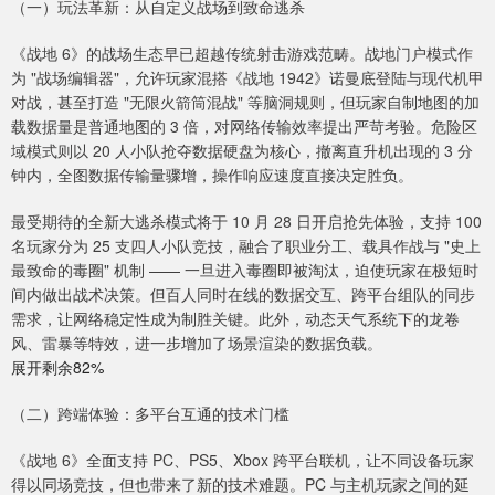
（一）玩法革新：从自定义战场到致命逃杀
《战地 6》的战场生态早已超越传统射击游戏范畴。战地门户模式作
为 "战场编辑器"，允许玩家混搭《战地 1942》诺曼底登陆与现代机甲
对战，甚至打造 "无限火箭筒混战" 等脑洞规则，但玩家自制地图的加
载数据量是普通地图的 3 倍，对网络传输效率提出严苛考验。危险区
域模式则以 20 人小队抢夺数据硬盘为核心，撤离直升机出现的 3 分
钟内，全图数据传输量骤增，操作响应速度直接决定胜负。
最受期待的全新大逃杀模式将于 10 月 28 日开启抢先体验，支持 100
名玩家分为 25 支四人小队竞技，融合了职业分工、载具作战与 "史上
最致命的毒圈" 机制 —— 一旦进入毒圈即被淘汰，迫使玩家在极短时
间内做出战术决策。但百人同时在线的数据交互、跨平台组队的同步
需求，让网络稳定性成为制胜关键。此外，动态天气系统下的龙卷
风、雷暴等特效，进一步增加了场景渲染的数据负载。
展开剩余82%
（二）跨端体验：多平台互通的技术门槛
《战地 6》全面支持 PC、PS5、Xbox 跨平台联机，让不同设备玩家
得以同场竞技，但也带来了新的技术难题。PC 与主机玩家之间的延