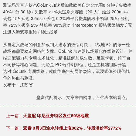
测试场景直连状态GoLink 加速后加载欧美自定义地图8 分钟 / 失败率
40%1 分 30 秒 / 失败率＜1%大逃杀决赛圈（20 人）延迟 200ms+/
丢包 15%延迟 32ms+/ 丢包 0.2%跨平台撤离阶段卡顿率 25%/ 登机
率 72%卡顿率 2%/ 登机率 98%启动 "Interception" 报错频繁触发 / 无
法进入游戏零报错 / 秒进战场
从自定义战场的创意加载到大逃杀的致命对决，《战地 6》的每一处
战场都需要稳定网络的支撑。GoLink 加速器以场景化多线路设计、跨
端适配能力与专项技术优化，精准破解加载失败、延迟卡顿、跨平台
不同步等核心问题。无论是 PC 端冲刺排位，还是主机端组队开黑，
选对 GoLink 专属线路，就能彻底告别网络烦恼，沉浸式体验现代战
争的热血与刺激。
发布于：江苏省
垒富优配提示：文章来自网络，不代表本站观点。
上一篇：
天盈配 印尼亚齐特区发生50级地震
下一篇：
宏泰 9月3日渝水转债上涨002%，转股溢价率2772%