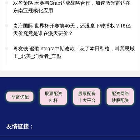
双盈策略 禾赛与Grab达成战略合作，加速激光雷达在
东南亚规模化应用
贵海国际 世界杯开赛前40天，还没拿下转播权？18亿
天价究竟是谁在漫天要价？
粤友钱 讴歌Integra中期改款：忘了本田型格，叫我思域
王_北美_消费者_车型
股票配资
股票配资
配资网络
垒富优配
杠杆
十大平台
炒股配资
友情链接：