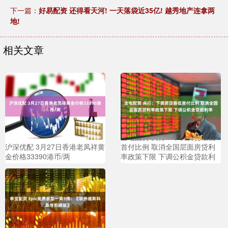
下一篇：
好易配资 还得看天河! 一天落袋近35亿! 越秀地产连拿两
地!
相关文章
全电配资 央行：下调房贷最低
沪深优配 3月27日香港老凤祥黄
首付比例 取消全国层面房贷利
金价格33390港币/两
率政策下限 下调公积金贷款利
率