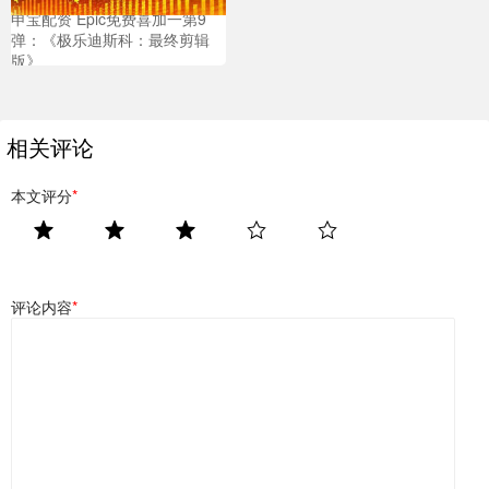
申宝配资 Epic免费喜加一第9
弹：《极乐迪斯科：最终剪辑
版》
相关评论
本文评分
*
评论内容
*