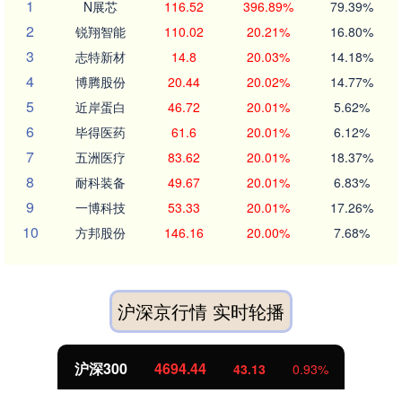
1
N展芯
116.52
396.89%
79.39%
2
锐翔智能
110.02
20.21%
16.80%
3
志特新材
14.8
20.03%
14.18%
4
博腾股份
20.44
20.02%
14.77%
5
近岸蛋白
46.72
20.01%
5.62%
6
毕得医药
61.6
20.01%
6.12%
7
五洲医疗
83.62
20.01%
18.37%
8
耐科装备
49.67
20.01%
6.83%
9
一博科技
53.33
20.01%
17.26%
10
方邦股份
146.16
20.00%
7.68%
沪深京行情 实时轮播
北证50
1134.24
%
11.37
1.01