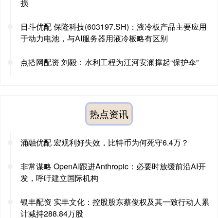
损
日斗优配 保隆科技(603197.SH)：液冷板产品主要应用
于动力电池，与AI服务器用液冷板略有区别
点搭网配资 刘毅：水利工程为江河安澜撑起“保护伞”
热点资讯
涌融优配 宏观利好失效，比特币为何死守6.4万？
非常谋略 OpenAI跟进Anthropic：必要时放缓前沿AI开
发，呼吁建立国际机构
银丰配资 实丰文化：控股股东蔡俊权及其一致行动人累
计减持288.84万股