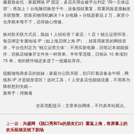
藏着致命坑：家庭网络 IP 固定，多店共用会被平台判定 “同一主体运
营”；再加上 1 台电脑切换登千牛，设备指纹重复，双重风险直接触发
关联预警。想靠买物理机解决？4 台电脑 + 分线器要花 2 万，家里小
仓库根本堆不下，还得操心维修。
换对防关联方式后，陈姐 1 人轻松管 7 家店：1 店 1 独立运营环境，
每店绑定专属地域 IP（如上海店绑上海 IP），就算用家里的网线登
录，平台也判定为 “独立运营主体”；不用买新电脑，旧笔记本就能操
作，切换店铺像开文件夹一样简单。半年零违规，日销从 10 单涨到
75 单，省的硬件钱还多进了一批爆款库存。
提醒做电商多店的姐妹：家庭办公防关联，别只盯着设备金牛呗，网
线和 IP 才是隐形雷区！选对工具，1 人管多店也能稳流量，不用再为
降权愁到失眠～
发布于：河南省
垒富优配提示：文章来自网络，不代表本站观点。
上一篇：
兴盛网 《脱口秀和Ta的朋友们2》重返上海，将屏幕上的
欢乐延续至线下剧场