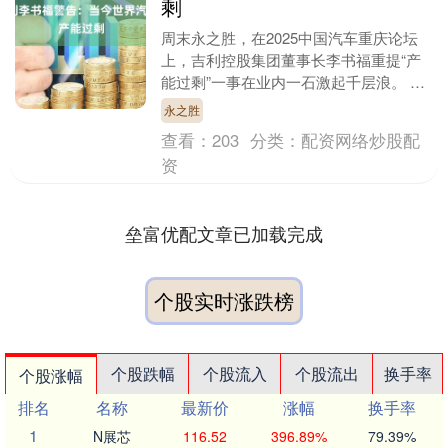
剩
周末永之胜，在2025中国汽车重庆论坛
上，吉利控股集团董事长李书福重提“产
能过剩”一事在业内一石激起千层浪。 李
书福表示：“当今世界汽车工业严重产能
永之胜
过剩，我们决....
查看：
203
分类：
配资网络炒股配
资
垒富优配文章已加载完成
个股实时涨跌榜
个股跌幅
个股流入
个股流出
换手率
个股涨幅
排名
名称
最新价
涨幅
换手率
1
N展芯
116.52
396.89%
79.39%