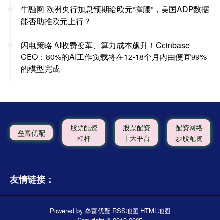
牛融网 欧洲央行加息预期给欧元“撑腰”，美国ADP数据
能否助推欧元上行？
闪电策略 AI收费变革、算力成本飙升！Coinbase
CEO：80%的AI工作负载将在12-18个月内由便宜99%
的模型完成
股票配资
股票配资
配资网络
垒富优配
杠杆
十大平台
炒股配资
友情链接：
Powered by
垒富优配
RSS地图
HTML地图
Copyright
© 2013-2025