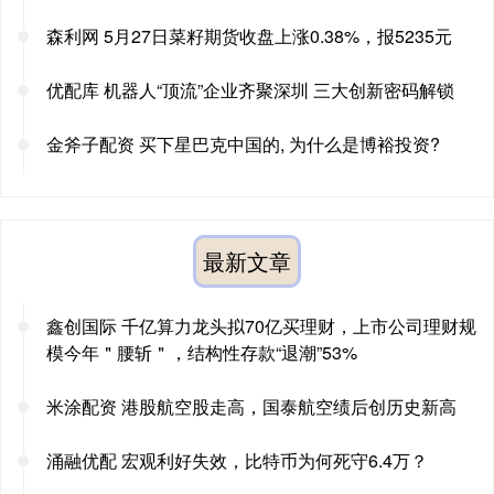
森利网 5月27日菜籽期货收盘上涨0.38%，报5235元
优配库 机器人“顶流”企业齐聚深圳 三大创新密码解锁
金斧子配资 买下星巴克中国的, 为什么是博裕投资?
最新文章
鑫创国际 千亿算力龙头拟70亿买理财，上市公司理财规
模今年＂腰斩＂，结构性存款“退潮”53%
米涂配资 港股航空股走高，国泰航空绩后创历史新高
涌融优配 宏观利好失效，比特币为何死守6.4万？