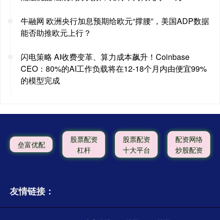
牛融网 欧洲央行加息预期给欧元“撑腰”，美国ADP数据
能否助推欧元上行？
闪电策略 AI收费变革、算力成本飙升！Coinbase
CEO：80%的AI工作负载将在12-18个月内由便宜99%
的模型完成
股票配资
股票配资
配资网络
垒富优配
杠杆
十大平台
炒股配资
友情链接：