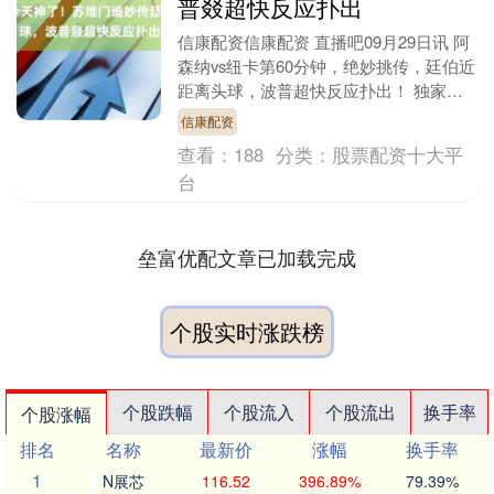
普叕超快反应扑出
信康配资信康配资 直播吧09月29日讯 阿
森纳vs纽卡第60分钟，绝妙挑传，廷伯近
距离头球，波普超快反应扑出！ 独家看
英超就在咪咕....
信康配资
查看：
188
分类：
股票配资十大平
台
垒富优配文章已加载完成
个股实时涨跌榜
个股跌幅
个股流入
个股流出
换手率
个股涨幅
排名
名称
最新价
涨幅
换手率
1
N展芯
116.52
396.89%
79.39%