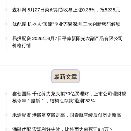
森利网 5月27日菜籽期货收盘上涨0.38%，报5235元
优配库 机器人“顶流”企业齐聚深圳 三大创新密码解锁
易投配资 2025年6月7日平凉新阳光农副产品有限公司
价格行情
最新文章
鑫创国际 千亿算力龙头拟70亿买理财，上市公司理财规
模今年＂腰斩＂，结构性存款“退潮”53%
米涂配资 港股航空股走高，国泰航空绩后创历史新高
涌融优配 宏观利好失效，比特币为何死守6.4万？