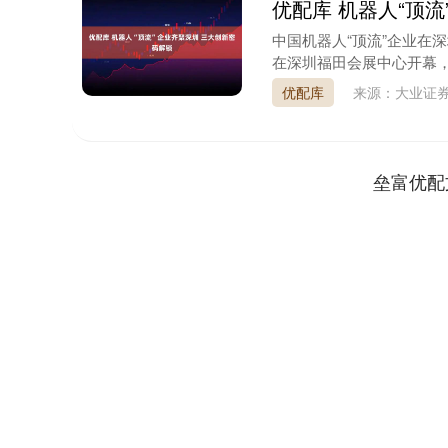
优配库 机器人“顶
中国机器人“顶流”企业在
在深圳福田会展中心开幕，超
优配库
来源：大业证
垒富优配
上证指数
3940.04
4.40
2.13%
39.68
1.