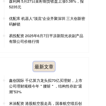
森利网 5月27日菜籽期货收盘上涨0.38%，报
5235元
优配库 机器人“顶流”企业齐聚深圳 三大创新密
码解锁
易投配资 2025年6月7日平凉新阳光农副产品
有限公司价格行情
最新文章
鑫创国际 千亿算力龙头拟70亿买理财，上市
公司理财规模今年＂腰斩＂，结构性存款“退
潮”53%
米涂配资 港股航空股走高，国泰航空绩后创