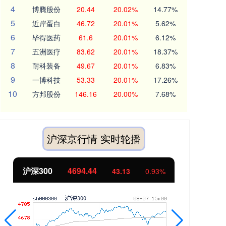
4
博腾股份
20.44
20.02%
14.77%
5
近岸蛋白
46.72
20.01%
5.62%
6
毕得医药
61.6
20.01%
6.12%
7
五洲医疗
83.62
20.01%
18.37%
8
耐科装备
49.67
20.01%
6.83%
9
一博科技
53.33
20.01%
17.26%
10
方邦股份
146.16
20.00%
7.68%
沪深京行情 实时轮播
沪深300
4694.44
北
43.13
0.93%