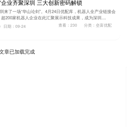
流”企业齐聚深圳 三大创新密码解锁
深圳来了一场“华山论剑”。4月24日优配库，机器人全产业链接会
200家机器人企业在此汇聚展示科技成果，成为深圳....
查看：
230
分类：
垒富优配
券
日期：09-24
文章已加载完成
深证成指
14311.01
02%
200.89
1.42%