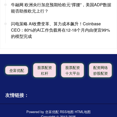
牛融网 欧洲央行加息预期给欧元“撑腰”，美国ADP数据
能否助推欧元上行？
闪电策略 AI收费变革、算力成本飙升！Coinbase
CEO：80%的AI工作负载将在12-18个月内由便宜99%
的模型完成
股票配资
股票配资
配资网络
垒富优配
杠杆
十大平台
炒股配资
友情链接：
Powered by
垒富优配
RSS地图
HTML地图
Copyright
© 2013-2025