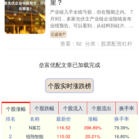
里？
产业链几乎全线亏损，但在预期之内。 7
月9日，多家光伏主产业链企业陆续发布
业绩预告。可以看到，从硅料到硅片、从
电池片到组件，整个产业链企业几乎全线
亿盛资产
亏损。不过，话....
查看：
92
分类：
股票配资杠杆
垒富优配文章已加载完成
个股实时涨跌榜
个股跌幅
个股流入
个股流出
换手率
个股涨幅
排名
名称
最新价
涨幅
换手率
1
N展芯
116.52
396.89%
79.39%
2
锐翔智能
110.02
20.21%
16.80%