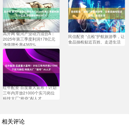
高开网 银河产业动力混合A：
民信配资 “点检”护航旅游季，让
2025年第三季度利润178亿元
食品抽检贴近百姓、走进生活
净值增长率4365%
红牛配资 百度重大宣布！计划
三年内开放21000个实习岗位
科技大厂“抢夺”AI人才
相关评论