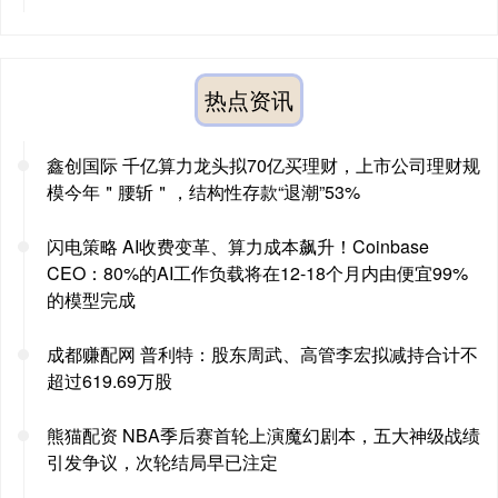
热点资讯
鑫创国际 千亿算力龙头拟70亿买理财，上市公司理财规
模今年＂腰斩＂，结构性存款“退潮”53%
闪电策略 AI收费变革、算力成本飙升！Coinbase
CEO：80%的AI工作负载将在12-18个月内由便宜99%
的模型完成
成都赚配网 普利特：股东周武、高管李宏拟减持合计不
超过619.69万股
熊猫配资 NBA季后赛首轮上演魔幻剧本，五大神级战绩
引发争议，次轮结局早已注定