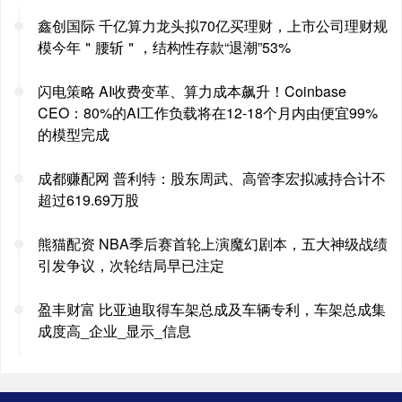
鑫创国际 千亿算力龙头拟70亿买理财，上市公司理财规
模今年＂腰斩＂，结构性存款“退潮”53%
闪电策略 AI收费变革、算力成本飙升！Coinbase
CEO：80%的AI工作负载将在12-18个月内由便宜99%
的模型完成
成都赚配网 普利特：股东周武、高管李宏拟减持合计不
超过619.69万股
熊猫配资 NBA季后赛首轮上演魔幻剧本，五大神级战绩
引发争议，次轮结局早已注定
盈丰财富 比亚迪取得车架总成及车辆专利，车架总成集
成度高_企业_显示_信息