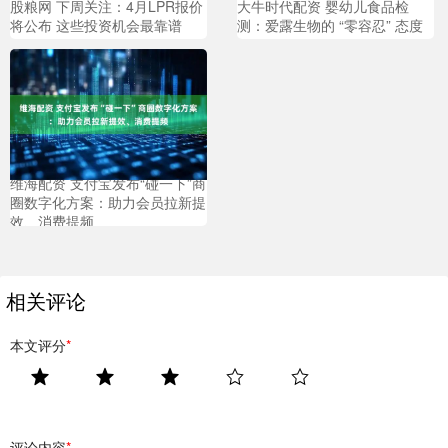
股粮网 下周关注：4月LPR报价
大牛时代配资 婴幼儿食品检
将公布 这些投资机会最靠谱
测：爱露生物的 “零容忍” 态度
维海配资 支付宝发布“碰一下”商
圈数字化方案：助力会员拉新提
效、消费提频
相关评论
本文评分
*
评论内容
*