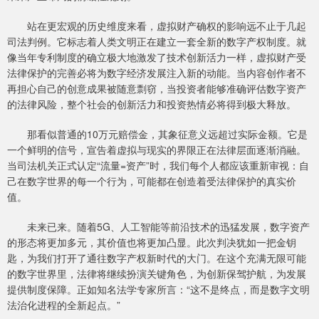
站在更宏观的历史维度来看，虚拟财产确权的影响远不止于几起
司法判例。它标志着人类文明正在建立一套全新的数字产权制度。就
像当年专利制度的确立极大地激发了技术创新活力一样，虚拟财产受
法律保护的完善必将为数字经济发展注入新的动能。当内容创作者不
再担心自己的创意成果被随意剽窃，当投资者能够准确评估数字资产
的法律风险，整个社会的创新活力和投资热情必将得到极大释放。
那看似普通的10万元赔偿金，其象征意义远超过实际金额。它是
一个鲜明的信号，宣告着虚拟与现实的界限正在法律层面逐渐消融。
当司法机关正式认定“流量=资产”时，我们每个人都应该重新审视：自
己在数字世界的每一个行为，可能都在创造着受法律保护的真实价
值。
未来已来。随着5G、人工智能等前沿技术的迅猛发展，数字资产
的形态将更加多元，其价值也将更加凸显。此次判决犹如一把金钥
匙，为我们打开了通往数字产权新时代的大门。在这个充满无限可能
的数字世界里，法律将继续扮演关键角色，为创新保驾护航，为发展
提供制度保障。正如知名法学专家所言：“这不是终点，而是数字文明
法治化进程的全新起点。”