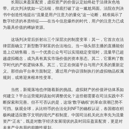
长期以来盈富配资，虚拟资产的价值认定始终处于法律灰色地
带。此次判决犹如一记法槌，彻底打破了这一尴尬局面。法院在判决
书中创造性地提出“流量是用户注意力的量化”这一论断，精准揭示了
数字经济的本质特征——在当今信息爆炸的时代，用户的注意力已成
为最具价值的稀缺资源。
这场判决背后折射出三个深层次的制度变革：其一，它首次在法
律层面确立了新型数字财富的合法地位。当一场头部主播的直播能创
造上亿销售额，当一个优质公众号可以实现稳定变现时，流量早已超
越虚拟概念，成为具有真实市场价值的资本形态。其二，它重构了数
字时代的产权逻辑体系。其三，它正在倒逼平台与用户关系的重新定
义。那些由平台单方面制定、通过用户协议强制执行的虚拟物品权属
规则，或将迎来根本性变革。
当然，新规落地也伴随着新的挑战。虚拟财产的价值评估体系如
何建立？平台运营规则该如何调整优化？这些都需要在司法实践中不
断探索和完善。但不可否认的是，这场“数字确权”的革命浪潮已势不
可挡。纵观全球，从比特币的合法化到NFT的确权认证，各国都在积
极构建适应数字文明的现代产权制度。中国司法机关此次率先为流量
资产“正名”，既是对数字经济发展现状的及时回应盈富配资，更是对
未来产业布局的前瞻性规划。