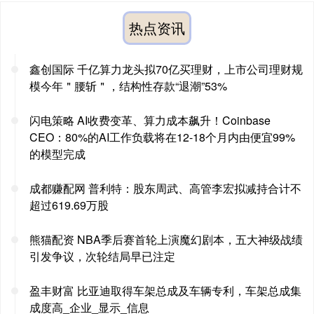
热点资讯
鑫创国际 千亿算力龙头拟70亿买理财，上市公司理财规
模今年＂腰斩＂，结构性存款“退潮”53%
闪电策略 AI收费变革、算力成本飙升！Coinbase
CEO：80%的AI工作负载将在12-18个月内由便宜99%
的模型完成
成都赚配网 普利特：股东周武、高管李宏拟减持合计不
超过619.69万股
熊猫配资 NBA季后赛首轮上演魔幻剧本，五大神级战绩
引发争议，次轮结局早已注定
盈丰财富 比亚迪取得车架总成及车辆专利，车架总成集
成度高_企业_显示_信息