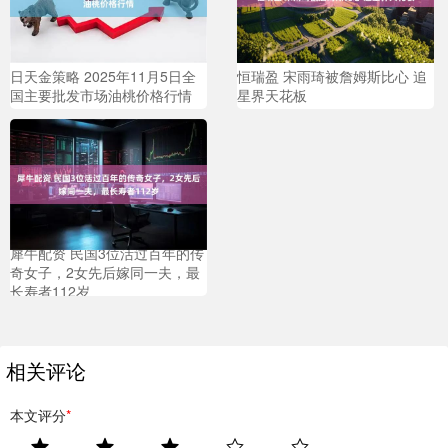
日天金策略 2025年11月5日全
恒瑞盈 宋雨琦被詹姆斯比心 追
国主要批发市场油桃价格行情
星界天花板
犀牛配资 民国3位活过百年的传
奇女子，2女先后嫁同一夫，最
长寿者112岁
相关评论
本文评分
*