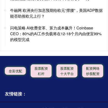
牛融网 欧洲央行加息预期给欧元“撑腰”，美国ADP数据
能否助推欧元上行？
闪电策略 AI收费变革、算力成本飙升！Coinbase
CEO：80%的AI工作负载将在12-18个月内由便宜99%
的模型完成
股票配资
股票配资
配资网络
垒富优配
杠杆
十大平台
炒股配资
友情链接：