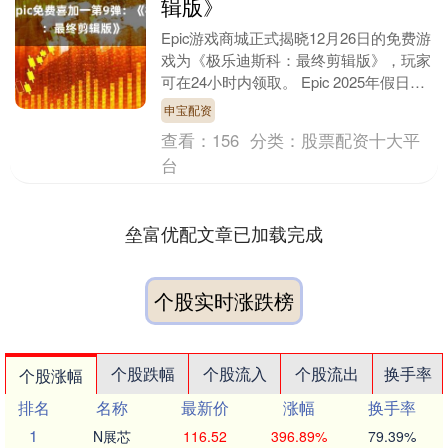
辑版》
Epic游戏商城正式揭晓12月26日的免费游
戏为《极乐迪斯科：最终剪辑版》，玩家
可在24小时内领取。 Epic 2025年假日赠
送活动近日的免费作品为《赤痕：夜....
申宝配资
查看：
156
分类：
股票配资十大平
台
垒富优配文章已加载完成
个股实时涨跌榜
个股跌幅
个股流入
个股流出
换手率
个股涨幅
排名
名称
最新价
涨幅
换手率
1
N展芯
116.52
396.89%
79.39%