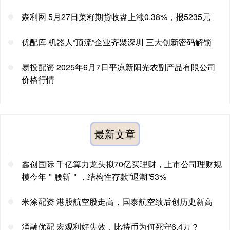
森利网 5月27日菜籽期货收盘上涨0.38%，报5235元
优配库 机器人“顶流”企业齐聚深圳 三大创新密码解锁
易投配资 2025年6月7日平凉新阳光农副产品有限公司
价格行情
最新文章
鑫创国际 千亿算力龙头拟70亿买理财，上市公司理财规
模今年＂腰斩＂，结构性存款“退潮”53%
米涂配资 港股航空股走高，国泰航空绩后创历史新高
涌融优配 宏观利好失效，比特币为何死守6.4万？