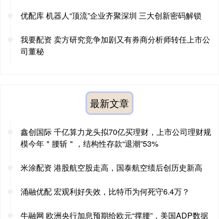
优配库 机器人“顶流”企业齐聚深圳 三大创新密码解锁
我要配资 卖方研究竞争加剧又有券商分析师转任上市公
司董秘
最新文章
鑫创国际 千亿算力龙头拟70亿买理财，上市公司理财规
模今年＂腰斩＂，结构性存款“退潮”53%
米涂配资 港股航空股走高，国泰航空绩后创历史新高
涌融优配 宏观利好失效，比特币为何死守6.4万？
牛融网 欧洲央行加息预期给欧元“撑腰”，美国ADP数据