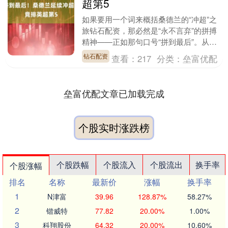
超第5
如果要用一个词来概括桑德兰的“冲超”之
旅钻石配资，那必然是“永不言弃”的拼搏
精神——正如那句口号“拼到最后”。从马
延达在考文垂客场第88分钟抓住范艾维克
钻石配资
查看：
217
分类：
垒富优配
鲁莽回传....
垒富优配文章已加载完成
个股实时涨跌榜
个股跌幅
个股流入
个股流出
换手率
个股涨幅
排名
名称
最新价
涨幅
换手率
1
N津富
39.96
128.87%
58.27%
2
锴威特
77.82
20.00%
1.00%
3
科翔股份
64.32
20.00%
10.60%