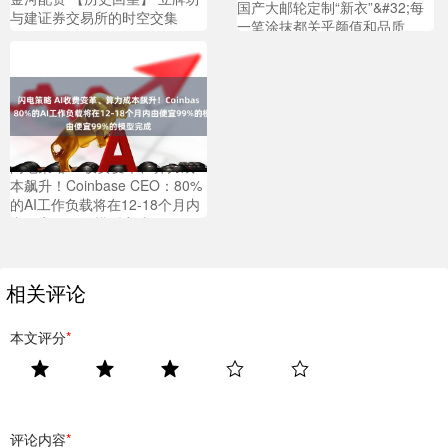
国产大邮轮定制“新衣”&#32;每
与建证券交易所的时空交集
一笔涂抹都关乎颜值和品质
闪电策略 AI收费变革、算力成
本飙升！Coinbase CEO：80%
的AI工作负载将在12-18个月内
由便宜99%的模型完成
相关评论
本文评分
*
评论内容
*