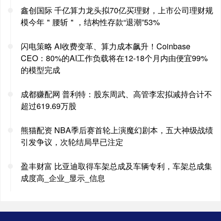
鑫创国际 千亿算力龙头拟70亿买理财，上市公司理财规
模今年＂腰斩＂，结构性存款“退潮”53%
闪电策略 AI收费变革、算力成本飙升！Coinbase
CEO：80%的AI工作负载将在12-18个月内由便宜99%
的模型完成
成都赚配网 普利特：股东周武、高管李宏拟减持合计不
超过619.69万股
熊猫配资 NBA季后赛首轮上演魔幻剧本，五大神级战绩
引发争议，次轮结局早已注定
盈丰财富 比亚迪取得车架总成及车辆专利，车架总成集
成度高_企业_显示_信息