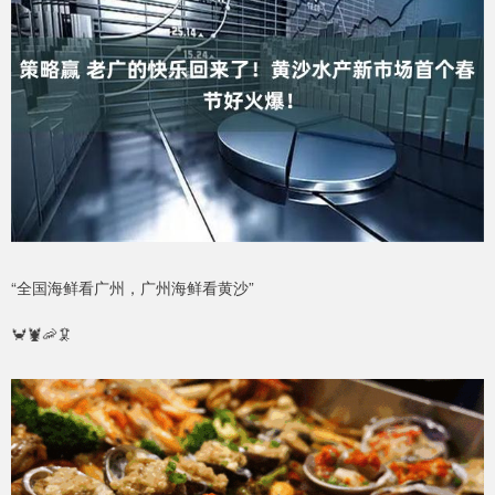
“全国海鲜看广州，广州海鲜看黄沙”
🦀🦞🦐🦑