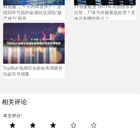
财惠赚 二十天内两度停产！连
51我要配资 2011年美国猎杀本
续四年亏损的金浦钛业深陷“越
拉登，尸体为何被紧急处理？具
产越亏”困局
体还有哪些疑点？
TopBull 电商巨头纷纷布局硬折
扣超市寻增量
相关评论
本文评分
*