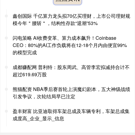
鑫创国际 千亿算力龙头拟70亿买理财，上市公司理财规
模今年＂腰斩＂，结构性存款“退潮”53%
闪电策略 AI收费变革、算力成本飙升！Coinbase
CEO：80%的AI工作负载将在12-18个月内由便宜99%
的模型完成
成都赚配网 普利特：股东周武、高管李宏拟减持合计不
超过619.69万股
熊猫配资 NBA季后赛首轮上演魔幻剧本，五大神级战绩
引发争议，次轮结局早已注定
盈丰财富 比亚迪取得车架总成及车辆专利，车架总成集
成度高_企业_显示_信息