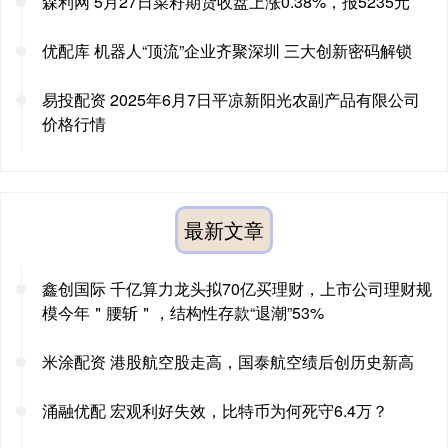
森利网 5月27日菜籽期货收盘上涨0.38%，报5235元
优配库 机器人“顶流”企业齐聚深圳 三大创新密码解锁
易投配资 2025年6月7日平凉新阳光农副产品有限公司
价格行情
最新文章
鑫创国际 千亿算力龙头拟70亿买理财，上市公司理财规
模今年＂腰斩＂，结构性存款“退潮”53%
米涂配资 港股航空股走高，国泰航空绩后创历史新高
涌融优配 宏观利好失效，比特币为何死守6.4万？