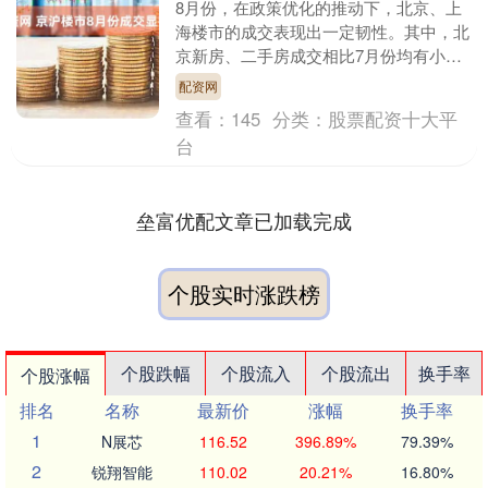
8月份，在政策优化的推动下，北京、上
海楼市的成交表现出一定韧性。其中，北
京新房、二手房成交相比7月份均有小幅
增长，上海新房和二手房市场也在“沪六
配资网
条”的推动下配资....
查看：
145
分类：
股票配资十大平
台
垒富优配文章已加载完成
个股实时涨跌榜
个股跌幅
个股流入
个股流出
换手率
个股涨幅
排名
名称
最新价
涨幅
换手率
1
N展芯
116.52
396.89%
79.39%
2
锐翔智能
110.02
20.21%
16.80%