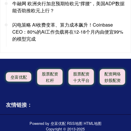
牛融网 欧洲央行加息预期给欧元“撑腰”，美国ADP数据
能否助推欧元上行？
闪电策略 AI收费变革、算力成本飙升！Coinbase
CEO：80%的AI工作负载将在12-18个月内由便宜99%
的模型完成
股票配资
股票配资
配资网络
垒富优配
杠杆
十大平台
炒股配资
友情链接：
Powered by
垒富优配
RSS地图
HTML地图
Copyright
© 2013-2025