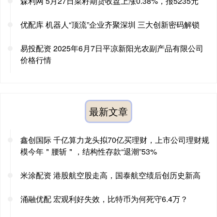
森利网 5月27日菜籽期货收盘上涨0.38%，报5235元
优配库 机器人“顶流”企业齐聚深圳 三大创新密码解锁
易投配资 2025年6月7日平凉新阳光农副产品有限公司
价格行情
最新文章
鑫创国际 千亿算力龙头拟70亿买理财，上市公司理财规
模今年＂腰斩＂，结构性存款“退潮”53%
米涂配资 港股航空股走高，国泰航空绩后创历史新高
涌融优配 宏观利好失效，比特币为何死守6.4万？