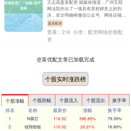
王志高盈富配资 据媒体报道，广州互联
网法院作出了一项具有里程碑意义的判
决，首次明确将微信公众号、网络店铺及
流量等数字资源认定为受法律保护的虚拟
盈富配资
财产。在这起引发广....
查看：
218
分类：
配资网络炒股配
资
垒富优配文章已加载完成
个股实时涨跌榜
个股跌幅
个股流入
个股流出
换手率
个股涨幅
排名
名称
最新价
涨幅
换手率
1
N展芯
116.52
396.89%
79.39%
2
锐翔智能
110.02
20.21%
16.80%