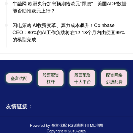
牛融网 欧洲央行加息预期给欧元“撑腰”，美国ADP数据
能否助推欧元上行？
闪电策略 AI收费变革、算力成本飙升！Coinbase
CEO：80%的AI工作负载将在12-18个月内由便宜99%
的模型完成
股票配资
股票配资
配资网络
垒富优配
杠杆
十大平台
炒股配资
友情链接：
Powered by
垒富优配
RSS地图
HTML地图
Copyright
© 2013-2025