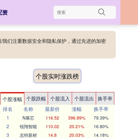
配资
官网/我们注重数据安全和隐私保护，通过先进的加密
个股实时涨跌榜
个股跌幅
个股流入
个股流出
换手率
个股涨幅
排名
名称
最新价
涨幅
换手率
1
N展芯
116.52
396.89%
79.39%
2
锐翔智能
110.02
20.21%
16.80%
3
志特新材
14.8
20.03%
14.18%