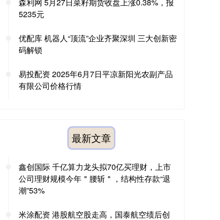
森利网 5月27日菜籽期货收盘上涨0.38%，报
5235元
优配库 机器人“顶流”企业齐聚深圳 三大创新密
码解锁
易投配资 2025年6月7日平凉新阳光农副产品
有限公司价格行情
最新文章
鑫创国际 千亿算力龙头拟70亿买理财，上市
公司理财规模今年＂腰斩＂，结构性存款“退
潮”53%
米涂配资 港股航空股走高，国泰航空绩后创