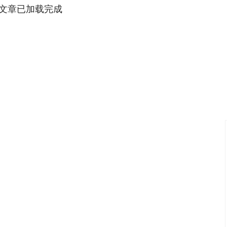
文章已加载完成
沪深300
4694.44
.42%
43.13
0.93%